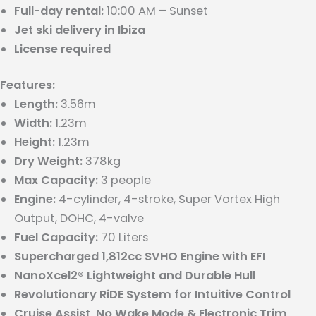
Full-day rental:
10:00 AM – Sunset
Jet ski delivery in Ibiza
License required
Features:
Length:
3.56m
Width:
1.23m
Height:
1.23m
Dry Weight:
378kg
Max Capacity:
3 people
Engine:
4-cylinder, 4-stroke, Super Vortex High
Output, DOHC, 4-valve
Fuel Capacity:
70 Liters
Supercharged 1,812cc SVHO Engine with EFI
NanoXcel2® Lightweight and Durable Hull
Revolutionary RiDE System for Intuitive Control
Cruise Assist, No Wake Mode & Electronic Trim