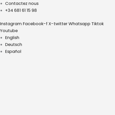
Aller
Contactez nous
au
+34 681 61 15 98
contenu
Instagram
Facebook-f
X-twitter
Whatsapp
Tiktok
Youtube
English
Deutsch
Español